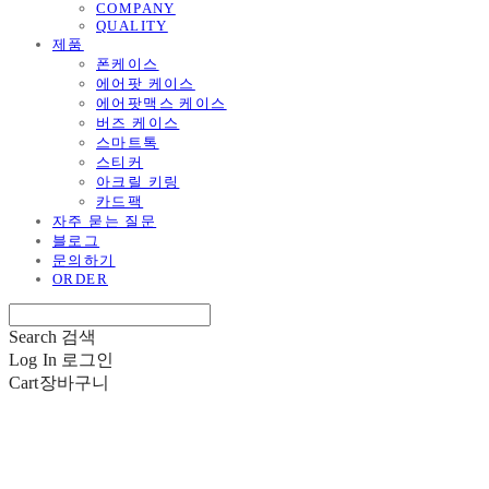
COMPANY
QUALITY
제품
폰케이스
에어팟 케이스
에어팟맥스 케이스
버즈 케이스
스마트톡
스티커
아크릴 키링
카드팩
자주 묻는 질문
블로그
문의하기
ORDER
Search
검색
Log In
로그인
Cart
장바구니