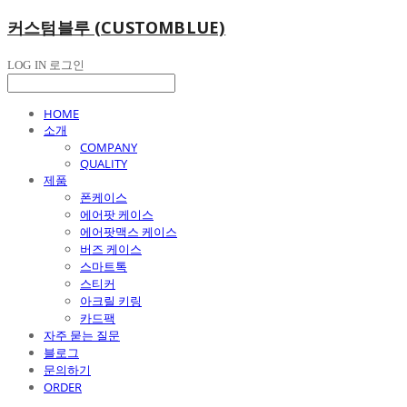
커스텀블루 (CUSTOMBLUE)
LOG IN
로그인
HOME
소개
COMPANY
QUALITY
제품
폰케이스
에어팟 케이스
에어팟맥스 케이스
버즈 케이스
스마트톡
스티커
아크릴 키링
카드팩
자주 묻는 질문
블로그
문의하기
ORDER